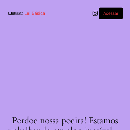
Pular
para
Instagram
o
Lei Básica
Acessar
conteúdo
Perdoe nossa poeira! Estamos