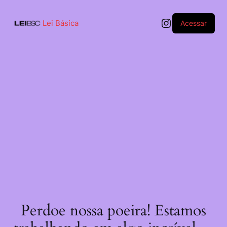
Pular
para
Instagram
o
Lei Básica
Acessar
conteúdo
Perdoe nossa poeira! Estamos